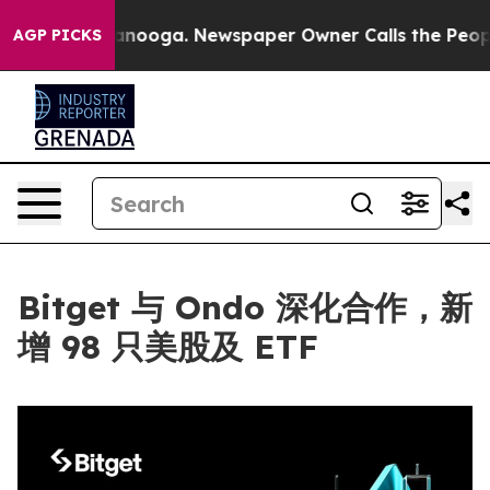
in Chattanooga. Newspaper Owner Calls the People Ab
AGP PICKS
Bitget 与 Ondo 深化合作，新
增 98 只美股及 ETF