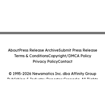
About
Press Release Archive
Submit Press Release
Terms & Conditions
Copyright/DMCA Policy
Privacy Policy
Contact
© 1995-2026 Newsmatics Inc. dba Affinity Group
Publishing & Industry Reporter Grenada. All Rights
Reserved.
Cookie Settings / Your Privacy Choices