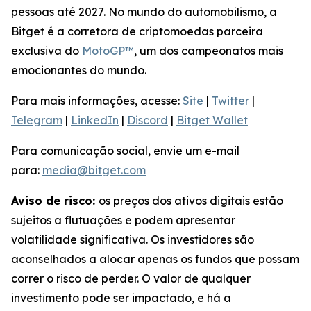
pessoas até 2027. No mundo do automobilismo, a
Bitget é a corretora de criptomoedas parceira
exclusiva do
MotoGP™
, um dos campeonatos mais
emocionantes do mundo.
Para mais informações, acesse:
Site
|
Twitter
|
Telegram
|
LinkedIn
|
Discord
|
Bitget Wallet
Para comunicação social, envie um e-mail
para:
media@bitget.com
Aviso de risco:
os preços dos ativos digitais estão
sujeitos a flutuações e podem apresentar
volatilidade significativa. Os investidores são
aconselhados a alocar apenas os fundos que possam
correr o risco de perder. O valor de qualquer
investimento pode ser impactado, e há a