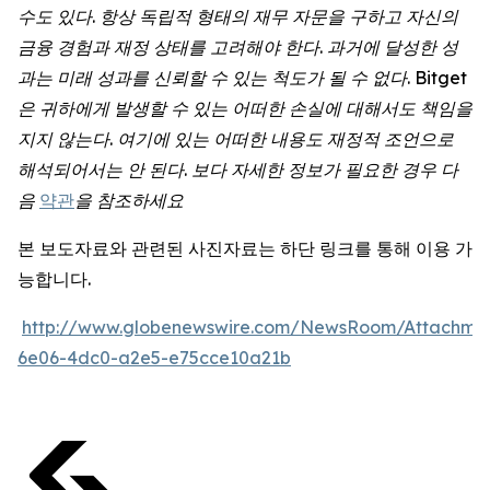
수도
있다
.
항상
독립적
형태의
재무
자문을
구하고
자신의
금융
경험과
재정
상태를
고려해야
한다
.
과거에
달성한
성
과는
미래
성과를
신뢰할
수
있는
척도가
될
수
없다
. Bitget
은
귀하에게
발생할
수
있는
어떠한
손실에
대해서도
책임을
지지
않는다
.
여기에
있는
어떠한
내용도
재정적
조언으로
해석되어서는
안
된다
.
보다
자세한
정보가
필요한
경우
다
음
약관
을
참조하세요
본 보도자료와 관련된 사진자료는 하단 링크를 통해 이용 가
능합니다.
http://www.globenewswire.com/NewsRoom/Attachme
6e06-4dc0-a2e5-e75cce10a21b