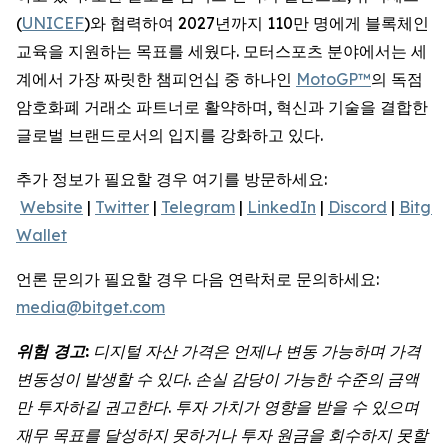
(
UNICEF
)와 협력하여 2027년까지 110만 명에게 블록체인
교육을 지원하는 목표를 세웠다. 모터스포츠 분야에서는 세
계에서 가장 짜릿한 챔피언십 중 하나인
MotoGP™
의 독점
암호화폐 거래소 파트너로 활약하며, 혁신과 기술을 결합한
글로벌 브랜드로서의 입지를 강화하고 있다.
추가 정보가 필요할 경우 여기를 방문하세요:
Website
|
Twitter
|
Telegram
|
LinkedIn
|
Discord
|
Bitget
Wallet
언론 문의가 필요할 경우 다음 연락처로 문의하세요:
media@bitget.com
위험
경고
:
디지털
자산
가격은
언제나
변동
가능하며
가격
변동성이
발생할
수
있다
.
손실
감당이
가능한
수준의
금액
만
투자하길
권고한다
.
투자
가치가
영향을
받을
수
있으며
재무
목표를
달성하지
못하거나
투자
원금을
회수하지
못할