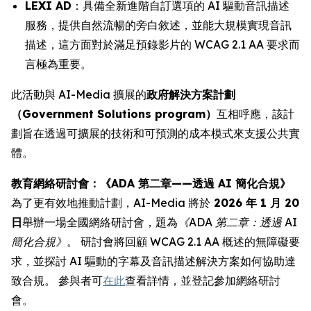
LEXI AD
：具備全新進階自訂選項的 AI 驅動音訊描述
服務，提供自然流暢的旁白敘述，並能大規模實現音訊
描述，這方面對於滿足預錄影片的 WCAG 2.1 AA 要求而
言極為重要。
此活動與 AI-Media 擴展的
政府解決方案計劃
（Government Solutions program）
互相呼應，該計
劃旨在透過可擴展的技術和可預測的成本模式來支援公共實
體。
教育網絡研討會：《ADA 第二章——透過 AI 簡化合規》
為了更有效地推動計劃，AI-Media 將於
2026 年 1 月 20
日
舉辦一場全國網絡研討會，題為
《ADA 第二章：透過 AI
簡化合規》
。 研討會將回顧 WCAG 2.1 AA 概述的無障礙要
求，並探討 AI 驅動的字幕及音訊描述解決方案如何協助達
致合規。 參與者可
在此
查看詳情，並登記參加網絡研討
會。