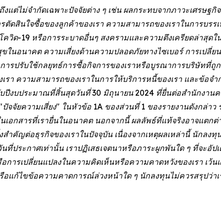
วมถึงแต่ไม่จำกัดเฉพาะปัจจัยต่าง ๆ เช่น ผลกระทบจากภาวะเศรษฐก
ารตัดสินใจซื้อของลูกค้าของเรา ความสามารถของเราในการบรรเ
ควิด-19 หรือการระบาดอื่นๆ สงครามและความตึงเครียดล่าสุดในยุ
นอนาคต ความเสี่ยงด้านความปลอดภัยทางไซเบอร์ การเปลี่ยน
ปรับใช้กลยุทธ์การซื้อกิจการของเราหรือบูรณาการบริษัทที่ถูกซ
ของเรา ความสามารถของเราในการให้บริการหนี้ของเรา และข้อจำกัด
ีงบประมาณที่สิ้นสุดวันที่ 30 มิถุนายน 2024 ที่ยื่นต่อสำนักง
"ปัจจัยความเสี่ยง" ในหัวข้อ 1A ของส่วนที่ 1 ของรายงานดังกล่าว
ราวในเอกสารที่เรายื่นในอนาคต นอกจากนี้ ผลลัพธ์ที่แท้จริงอาจแตก
นสิ่งสำคัญต่อธุรกิจของเราในปัจจุบัน เนื่องจากเหตุผลเหล่านี้ นัก
ที่ประกาศเท่านั้น เราปฏิเสธเจตนาหรือภาระผูกพันใด ๆ ที่จะอัปเด
ิงหรือการเปลี่ยนแปลงในความคิดเห็นหรือความคาดหวังของเรา เว้นแ
ก้ไขข้อความคาดการณ์ล่วงหน้าใด ๆ นักลงทุนไม่ควรสรุปว่าเรา