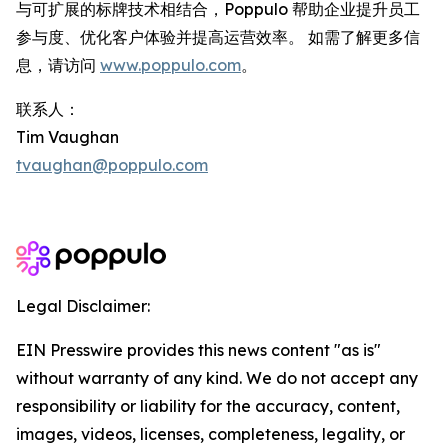
与可扩展的标牌技术相结合，Poppulo 帮助企业提升员工
参与度、优化客户体验并提高运营效率。 如需了解更多信
息，请访问
www.poppulo.com
。
联系人：
Tim Vaughan
tvaughan@poppulo.com
Legal Disclaimer:
EIN Presswire provides this news content "as is"
without warranty of any kind. We do not accept any
responsibility or liability for the accuracy, content,
images, videos, licenses, completeness, legality, or