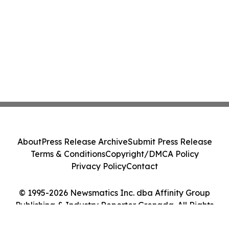
About
Press Release Archive
Submit Press Release
Terms & Conditions
Copyright/DMCA Policy
Privacy Policy
Contact
© 1995-2026 Newsmatics Inc. dba Affinity Group
Publishing & Industry Reporter Grenada. All Rights
Reserved.